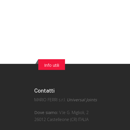
Info utili
Contatti
MARIO FERRI s.r.l.
Universal Joints
Dove siamo:
V.le G. Miglioli, 2
26012 Castelleone (CR) ITALIA