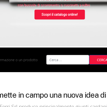
con bussole di scorrimento o cuscinetti a rullini
Scopri il catalogo online!
nformazione o un prodotto
CERC
mette in campo una nuova idea d
Ferri Srl produce principalmente giunti cardanic