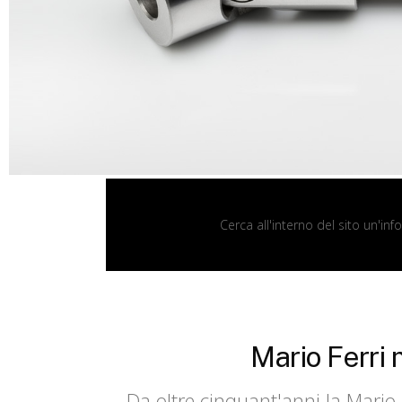
Cerca all'interno del sito un'i
Mario Ferri 
Da oltre cinquant'anni la Mario 