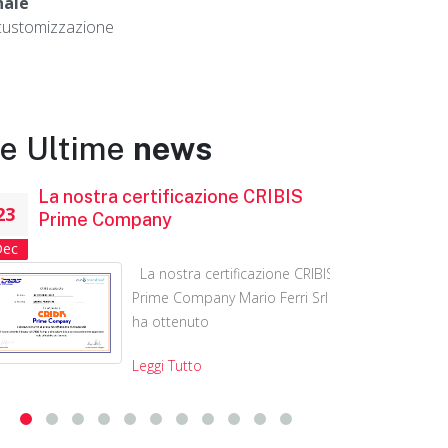
nale
i customizzazione
e Ultime
news
La nostra certificazione CRIBIS
Ampli
23
19
Prime Company
acciai
Dec
Feb
La nostra certificazione CRIBIS
Prime Company Mario Ferri Srl
ha ottenuto
Leggi Tutto