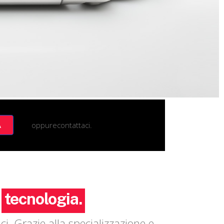
oppure
contattaci.
A
i
progettazione.
i. Grazie alla specializzazione e