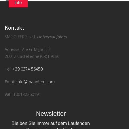
Info
Kontakt
MARIO FERRI s.r.l.
Universal Joints
Adresse:
V.le G. Miglioli, 2
26012 Castelleone (CR) ITALIA
Tel:
+39 0374 56450
Email:
info@marioferri.com
Vat:
IT00132260191
Newsletter
Bleiben Sie immer auf dem Laufenden