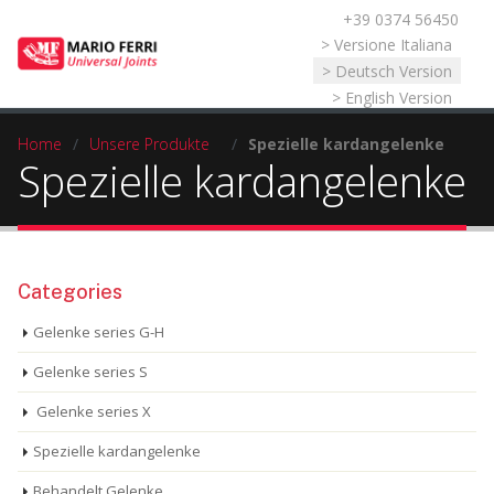
+39 0374 56450
Sprache auswählen
> Versione Italiana
> Deutsch Version
> English Version
Home
/
Unsere Produkte
/
Spezielle kardangelenke
Spezielle kardangelenke
Categories
Gelenke series G-H
Gelenke series S
Gelenke series X
Spezielle kardangelenke
Behandelt Gelenke