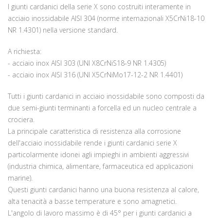
I giunti cardanici della serie X sono costruiti interamente in
acciaio inossidabile AISI 304 (norme internazionali X5CrNi18-10
NR 1.4301) nella versione standard.
A richiesta:
- acciaio inox AISI 303 (UNI X8CrNiS18-9 NR 1.4305)
- acciaio inox AISI 316 (UNI X5CrNiMo17-12-2 NR 1.4401)
Tutti i giunti cardanici in acciaio inossidabile sono composti da
due semi-giunti terminanti a forcella ed un nucleo centrale a
crociera.
La principale caratteristica di resistenza alla corrosione
dell'acciaio inossidabile rende i giunti cardanici serie X
particolarmente idonei agli impieghi in ambienti aggressivi
(industria chimica, alimentare, farmaceutica ed applicazioni
marine).
Questi giunti cardanici hanno una buona resistenza al calore,
alta tenacità a basse temperature e sono amagnetici.
L'angolo di lavoro massimo è di 45° per i giunti cardanici a