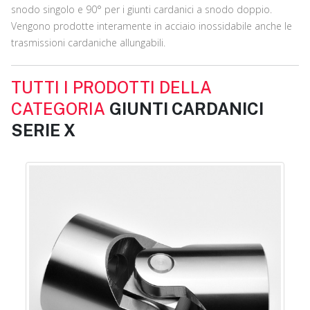
snodo singolo e 90° per i giunti cardanici a snodo doppio.
Vengono prodotte interamente in acciaio inossidabile anche le
trasmissioni cardaniche allungabili.
TUTTI I PRODOTTI DELLA
CATEGORIA
GIUNTI CARDANICI
SERIE X