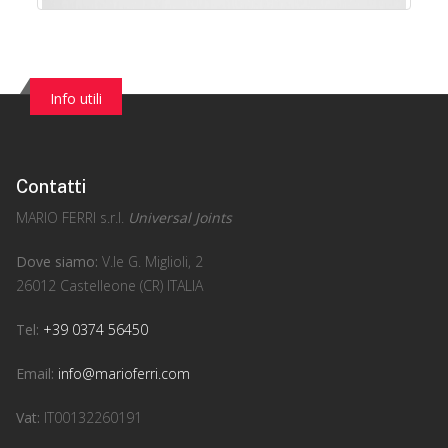
Info utili
Contatti
MARIO FERRI s.r.l.
Universal Joints
Dove siamo:
V.le G. Miglioli, 2
26012 Castelleone (CR) ITALIA
Tel:
+39 0374 56450
Email:
info@marioferri.com
Vat:
IT00132260191