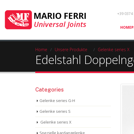
+39 0374
HOMEP
Home
/
Unsere Produkte
/
Gelenke series X
Edelstahl Doppelng
Categories
Gelenke series G-H
Gelenke series S
Gelenke series X
Spezielle kardangelenke