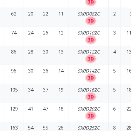
3D
62
20
22
11
SX0D082C
2
3D
74
24
26
12
SX0D102C
3
11
3D
86
28
30
13
SX0D122C
4
13
3D
96
30
36
14
SX0D142C
5
16
3D
105
34
37
19
SX0D162C
5
18
3D
129
41
47
18
SX0D202C
6
22
3D
163
54
55
26
SX0D252C
8
28