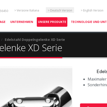
Sprache auswählen
> Versione Italiana
> Deutsch Version
> English Version
 56450
AGE
UNTERNEHMEN
UNSERE PRODUKTE
TECHNOLOGIE UND UN
/
Edelstahl Doppelngelenke XD Serie
elenke XD Serie
Edel
Maximaler 
Sonderhin