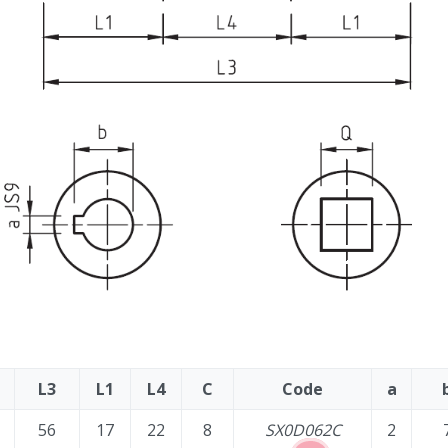
L3
L1
L4
C
Code
a
56
17
22
8
SX0D062C
2