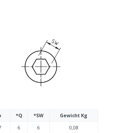
b
*Q
*SW
Gewicht Kg
7
6
6
0,08