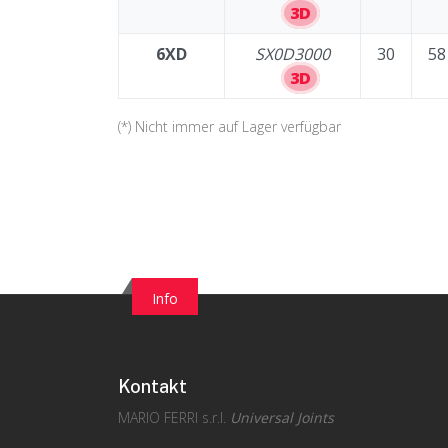
3D
6XD
SX0D3000
30
58
3D
(*) Nicht immer auf Lager verfügbar
Info
Kontakt
MARIO FERRI s.r.l.
Universal Joints