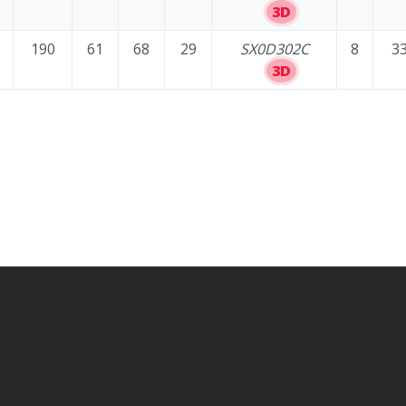
3D
190
61
68
29
SX0D302C
8
33
3D