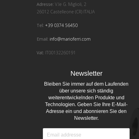
Adresse:
V.le G. Miglioli, 2
26012 Castelleone (CR) ITALIA
Tel:
+39 0374 56450
Email:
info@marioferri.com
Vat:
IT00132260191
Newsletter
Bleiben Sie immer auf dem Laufenden
über unsere sich ständig
weiterentwickelnden Produkte und
Technologien. Geben Sie Ihre E-Mail-
Adresse ein und abonnieren Sie den
Newsletter.