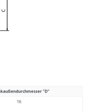
nkaußendurchmesser "D"
16