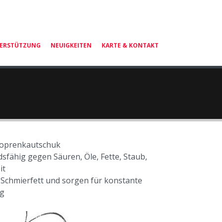
TERSTÜTZUNG
NEUIGKEITEN
KARTE & KONTAKT
eoprenkautschuk
sfähig gegen Säuren, Öle, Fette, Staub,
it
t Schmierfett und sorgen für konstante
g