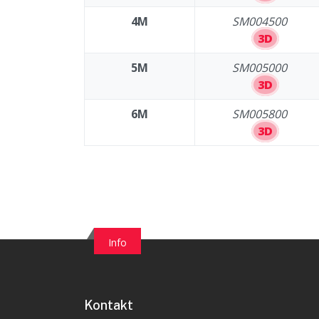
4M
SM004500
3D
5M
SM005000
3D
6M
SM005800
3D
Info
Kontakt