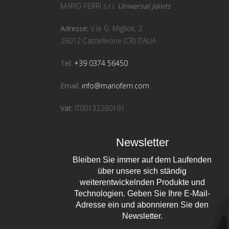
MARIO FERRI s.r.l.
Universal Joints
Adresse:
V.le G. Miglioli, 2
26012 Castelleone (CR) ITALIA
Tel:
+39 0374 56450
Email:
info@marioferri.com
Vat:
IT00132260191
Newsletter
Bleiben Sie immer auf dem Laufenden
über unsere sich ständig
weiterentwickelnden Produkte und
Technologien. Geben Sie Ihre E-Mail-
Adresse ein und abonnieren Sie den
Newsletter.