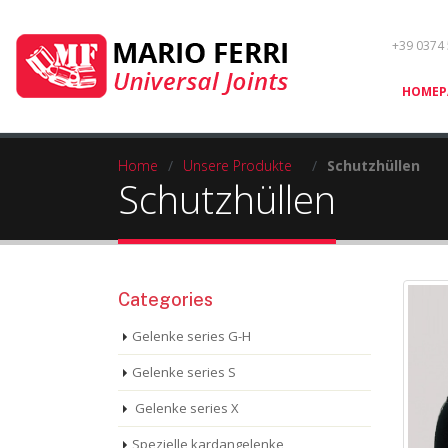
+39 0374
HOMEP
Home
/
Unsere Produkte
/
Schutzhüllen
Schutzhüllen
Categories
Gelenke series G-H
Gelenke series S
Gelenke series X
Spezielle kardangelenke