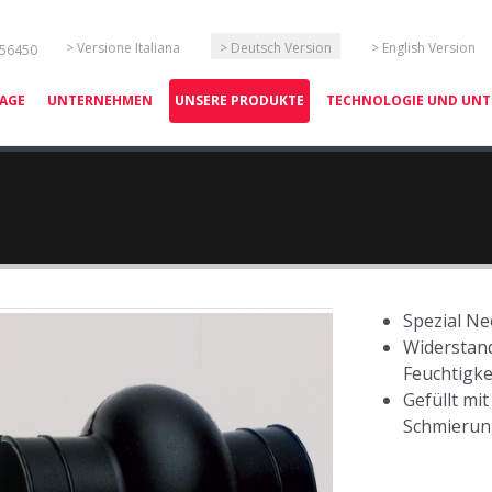
Sprache auswählen
> Versione Italiana
> Deutsch Version
> English Version
 56450
AGE
UNTERNEHMEN
UNSERE PRODUKTE
TECHNOLOGIE UND UN
Spezial N
Widerstand
Feuchtigke
Gefüllt mi
Schmierun