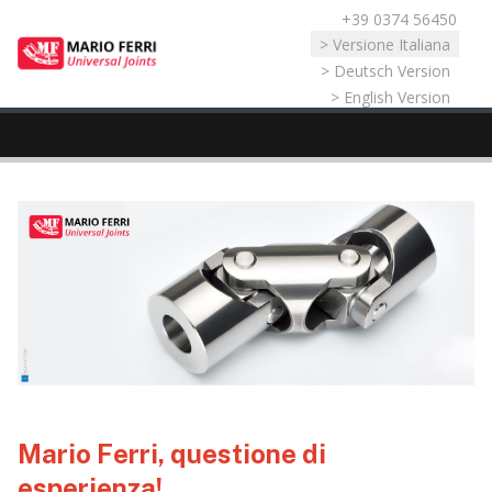
+39 0374 56450
Seleziona la tua lingua
> Versione Italiana
> Deutsch Version
> English Version
Mario Ferri, questione di
esperienza!