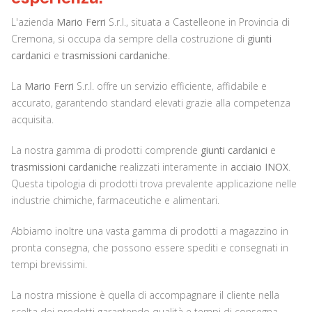
L'azienda
Mario Ferri
S.r.l., situata a Castelleone in Provincia di
Cremona, si occupa da sempre della costruzione di
giunti
cardanici
e
trasmissioni cardaniche
.
La
Mario Ferri
S.r.l. offre un servizio efficiente, affidabile e
accurato, garantendo standard elevati grazie alla competenza
acquisita.
La nostra gamma di prodotti comprende
giunti cardanici
e
trasmissioni cardaniche
realizzati interamente in
acciaio INOX
.
Questa tipologia di prodotti trova prevalente applicazione nelle
industrie chimiche, farmaceutiche e alimentari.
Abbiamo inoltre una vasta gamma di prodotti a magazzino in
pronta consegna, che possono essere spediti e consegnati in
tempi brevissimi.
La nostra missione è quella di accompagnare il cliente nella
scelta dei prodotti garantendo qualità e tempi di consegna