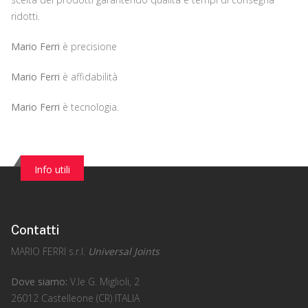
ridotti.
Mario Ferri
è precisione
Mario Ferri
è affidabilità
Mario Ferri
è tecnologia.
Info utili
Contatti
MARIO FERRI s.r.l.
Universal Joints
Dove siamo:
V.le G. Miglioli, 2
26012 Castelleone (CR) ITALIA