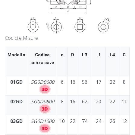
Codici e Misure
Modello
Codice
d
D
L3
L1
L4
C
senza cave
01GD
SG0D0600
6
16
56
17
22
8
3D
02GD
SG0D0800
8
16
62
20
22
11
3D
03GD
SG0D1000
10
22
74
24
26
12
3D