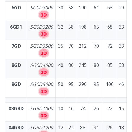
6GD
SG0D3000
30
58
190
61
68
29
3D
6GD1
SG0D3200
32
58
198
65
68
33
3D
7GD
SG0D3500
35
70
212
70
72
33
3D
8GD
SG0D4000
40
80
245
80
85
38
3D
9GD
SG0D5000
50
95
290
95
100
46
3D
03GBD
SGBD1000
10
16
74
26
22
15
S
3D
04GBD
SGBD1200
12
22
88
31
26
18
S