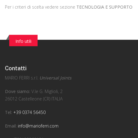
Per i criteri di scelta vedere sezione
TECNOLOGIA E SUPPORTO
Info utili
Contatti
MARIO FERRI s.r.l.
Universal Joints
Dove siamo:
V.le G. Miglioli, 2
26012 Castelleone (CR) ITALIA
Tel:
+39 0374 56450
Email:
info@marioferri.com