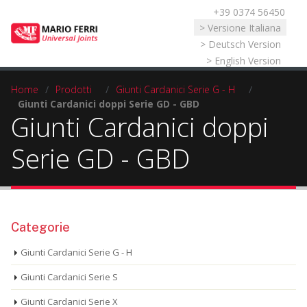
+39 0374 56450
Seleziona la tua lingua
> Versione Italiana
> Deutsch Version
> English Version
Home
/
Prodotti
/
Giunti Cardanici Serie G - H
/
Giunti Cardanici doppi Serie GD - GBD
Giunti Cardanici doppi
Serie GD - GBD
Categorie
Giunti Cardanici Serie G - H
Giunti Cardanici Serie S
Giunti Cardanici Serie X