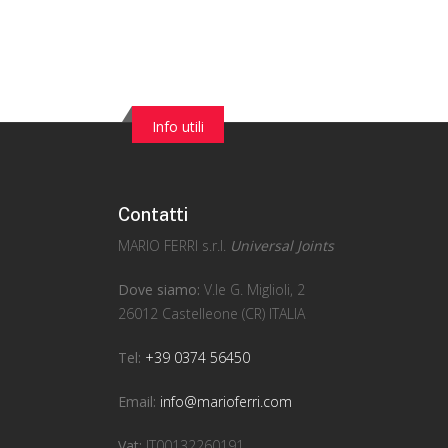
Info utili
Contatti
MARIO FERRI s.r.l.
Universal Joints
Dove siamo:
V.le G. Miglioli, 2
26012 Castelleone (CR) ITALIA
Tel:
+39 0374 56450
Email:
info@marioferri.com
Vat:
IT00132260191