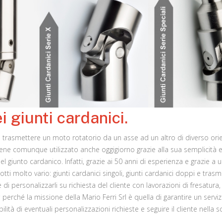
i giunti cardanici.
di trasmettere un moto rotatorio da un asse ad un altro di diverso or
iene comunque utilizzato anche oggigiorno grazie alla sua semplicità e pr
giunto cardanico. Infatti, grazie ai 50 anni di esperienza e grazie a u
dotti molto vario: giunti cardanici singoli, giunti cardanici doppi e tr
di personalizzarli su richiesta del cliente con lavorazioni di fresatura
; perché la missione della Mario Ferri Srl è quella di garantire un servi
ibilità di eventuali personalizzazioni richieste e seguire il cliente nella