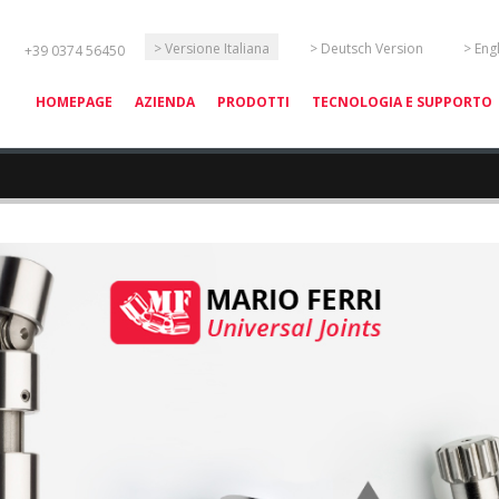
Seleziona la tua lingua
> Versione Italiana
> Deutsch Version
> Eng
+39 0374 56450
HOMEPAGE
AZIENDA
PRODOTTI
TECNOLOGIA E SUPPORTO