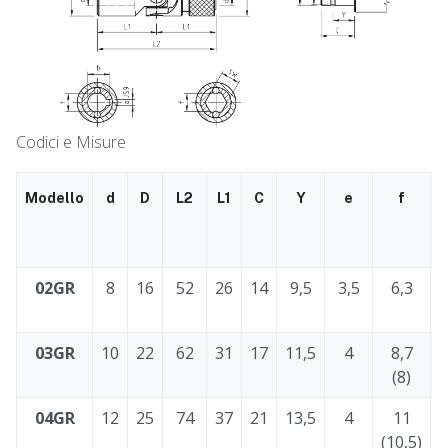
Codici e Misure
Modello
d
D
L2
L1
C
Y
e
f
02GR
8
16
52
26
14
9,5
3,5
6,3
03GR
10
22
62
31
17
11,5
4
8,7
(8)
04GR
12
25
74
37
21
13,5
4
11
(10,5)