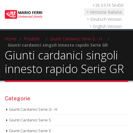
+39 0374 56450
Seleziona la tua lingua
> Versione Italiana
> Deutsch Version
> English Version
Home
/
Prodotti
/
Giunti Cardanici Serie G - H
/
Giunti cardanici singoli innesto rapido Serie GR
Giunti cardanici singoli
innesto rapido Serie GR
Categorie
Giunti Cardanici Serie G - H
Giunti Cardanici Serie S
Giunti Cardanici Serie X