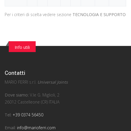
Per i criteri di scelta vedere sezione
TECNOLOGIA E SUPPORTO
Info utili
Contatti
MARIO FERRI s.r.l.
Universal Joints
Dove siamo:
V.le G. Miglioli, 2
26012 Castelleone (CR) ITALIA
Tel:
+39 0374 56450
Email:
info@marioferri.com